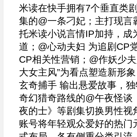
米读在快手拥有7个垂直类
集的@一条刁妃；主打现言
托米读小说言情IP加持，成
道；@心动夫妇 为追剧CP
CP相关性营销；@作妖少夫
大女主风”为看点塑造新形
玄奇捕手 输出悬爱故事，
奇幻猎奇路线的@午夜怪谈
夜的士》等剧集切换男性视
账号将年轻观众爱好的热门
式布局，各有侧重分类引流