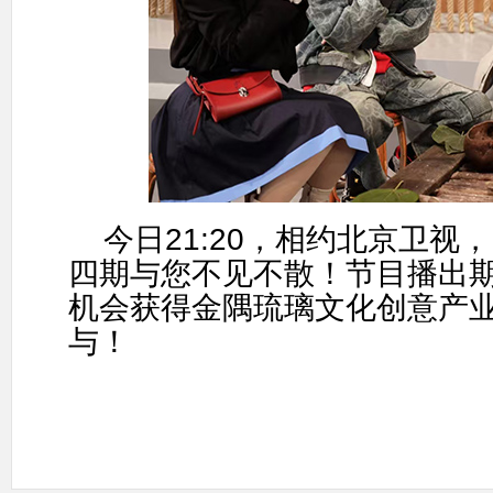
今日
21:20
，相约北京卫视，
四期与您不见不散！节目播出
机会获得⾦隅琉璃⽂化创意产
与！