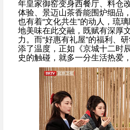
年皇家御窑变身西餐厅、料仓
体验、景迈山茶香能围炉细品
也有着
“
文化共生
”
的动人，琉璃
地美味在此交融，既赋有深厚
力。而
“
好惠有礼屋
”
的福利、研
添了温度，正如《京城
十二时
史的触碰，就多一分生活热爱