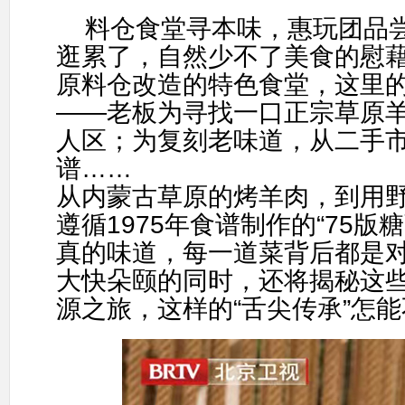
料仓食堂寻本味，惠玩团品
逛累了，自然少不了美食的慰
原料仓改造的特色食堂，这里
——
老板为寻找一口正宗草原
人区；为复刻老味道，从二手
谱
……
从内蒙古草原的烤羊肉，到用
遵循
1975
年食谱制作的
“75
版糖
真的味道，每一道菜背后都是
大快朵颐的同时，还将揭秘这
源之旅，这样的
“
舌尖传承
”
怎能