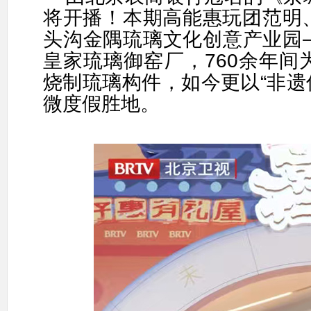
将开播！本期高能惠玩团范明
头沟金隅琉璃文化创意产业园
皇家琉璃御窑厂，
760
余年间
烧制琉璃构件，如今更以
“
非遗
微度假胜地。