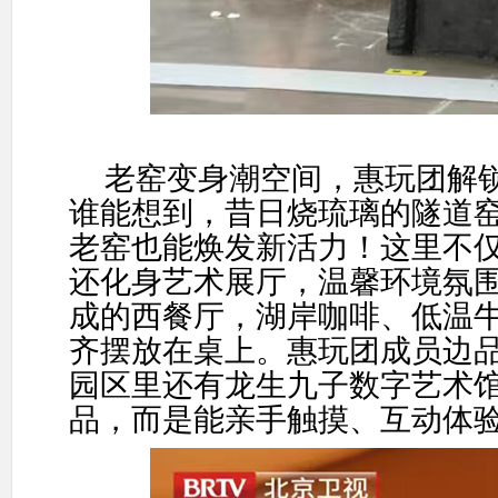
老窑变身潮空间，惠玩团解
谁能想到，昔日烧琉璃的隧道
老窑也能焕发新活力！这里不
还化身艺术展厅，温馨环境氛
成的西餐厅，湖岸咖啡、低温
齐摆放在桌上。惠玩团成员边
园区里还有龙生九子数字艺术
品，而是能亲手触摸、互动体