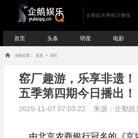
企鹅娱乐网每日播报
首页
头条
明星
电影
当前位置：
首页
>
综艺
窑厂趣游，乐享非遗！
五季第四期今日播出！
2025-11-07 07:03:22
来源：
企鹅娱
由北京农商银行冠名的《京