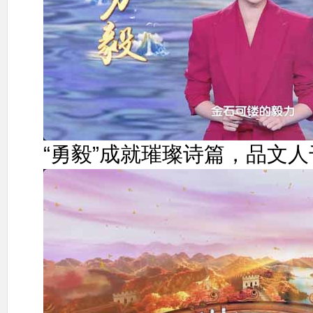
“勇毅”成就璀璨诗篇，品文