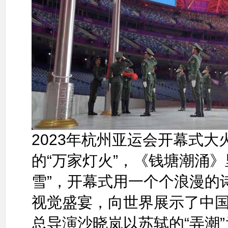
2023年杭州亚运会开幕式大
的“万家灯火”，《钱塘潮涌
雪”，开幕式用一个个浪漫的
视觉盛宴，向世界展示了中
总导演沙晓岚以苏轼的“弄潮