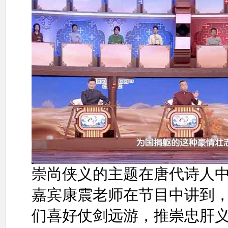
崇尚侠义的主题在唐代诗人
嘉宾康震老师在节目中讲到
们喜好仗剑远游，推崇忠肝