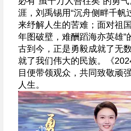
必有“虽千万人吾往矣”的勇
涯，刘禹锡用“沉舟侧畔千帆
来纾解人生的苦难；面对祖国
年图破壁，难酬蹈海亦英雄”
古到今，正是勇毅成就了无
就了我们伟大的民族。《20
目便带领观众，共同致敬顽强
人生。