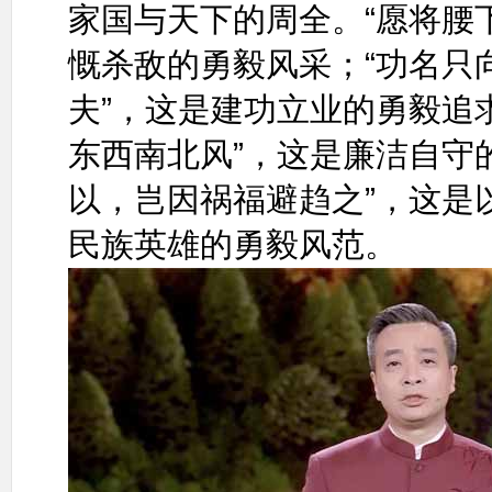
家国与天下的周全。“愿将腰
慨杀敌的勇毅风采；“功名只
夫”，这是建功立业的勇毅追
东西南北风”，这是廉洁自守
以，岂因祸福避趋之”，这是
民族英雄的勇毅风范。