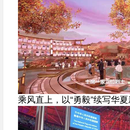
乘风直上，以“勇毅”续写华