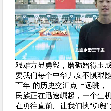
艰难方显勇毅，磨砺始得玉
要我们每个中华儿女不惧艰险
百年”的历史交汇点上远眺，
民族正在迅速崛起，一个生
在勇往直前。让我们执“勇毅