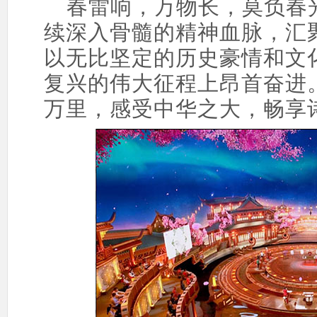
春雷响，万物长，莫负春
续深入骨髓的精神血脉，汇
以无比坚定的历史豪情和文
复兴的伟大征程上昂首奋进
万里，感受中华之大，畅享