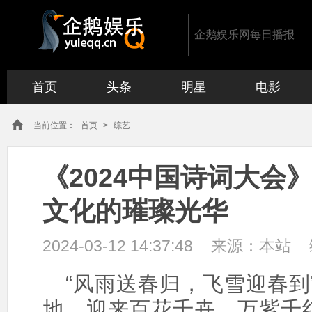
企鹅娱乐网每日播报
首页
头条
明星
电影
当前位置：
首页
>
综艺
《2024中国诗词大会》
文化的璀璨光华
2024-03-12 14:37:48
来源：
本站
“风雨送春归，飞雪迎春到
地，迎来百花千卉、万紫千