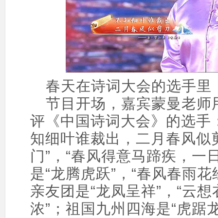
春天在诗词大会的选手里
节目开场，嘉宾蒙曼老师用
评《中国诗词大会》的选手：
知细叶谁裁出，二月春风似剪
门”，“春风得意马蹄疾，一
是“龙腾虎跃”，“春风春雨
亲友团是“龙凤呈祥”，“云
浓”；祖国九州四海是“虎踞