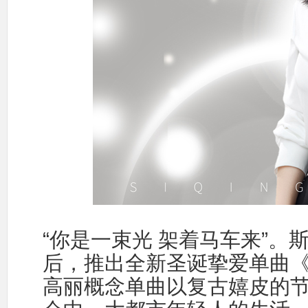
“你是一束光 架着马车来”。
后，推出全新圣诞挚爱单曲
高丽概念单曲以复古嬉皮的节