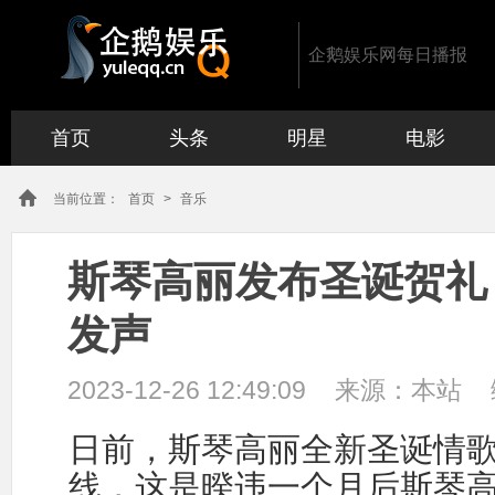
企鹅娱乐网每日播报
首页
头条
明星
电影
当前位置：
首页
>
音乐
斯琴高丽发布圣诞贺礼
发声
2023-12-26 12:49:09
来源：
本站
日前，斯琴高丽全新圣诞情
线，这是暌违一个月后斯琴