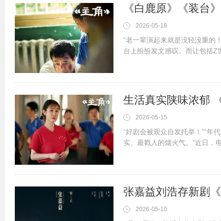
《白鹿原》《装台》
2026-05-18
“老一辈演起来就是没轻没重的
台上纷纷发文感叹。而让包括Z
演张嘉益，他在剧中饰演县剧团司鼓
生活真实陕味浓郁 
2026-05-15
“好剧会被观众自发托举！”“年
实、最戳人的烟火气。”近日，
地、秦腔为背景，讲述普通人在时·
张嘉益刘浩存新剧《
2026-05-10