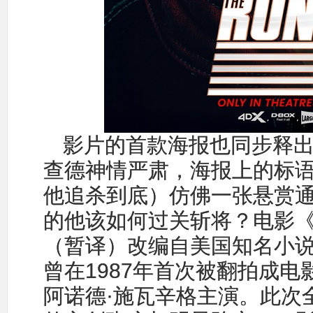
影片的首款海报也同步释出
查德神情严肃，海报上的标语“HU
他追杀到底）仿佛一张悬赏
的他该如何过关斩将？电影
（暂译）改编自美国知名小说
曾在1987年首次被翻拍成
阿诺德·施瓦辛格主演。此次