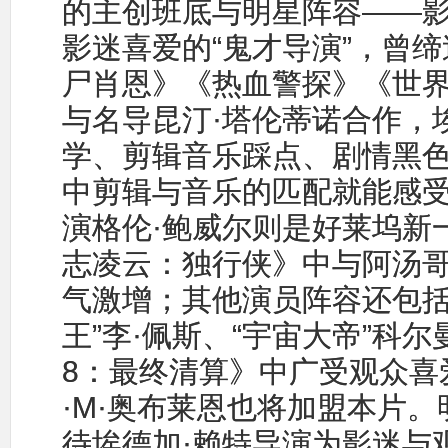
的主创班底与明星阵容——影
影迷喜爱的“鬼才导演”，曾缔
尸肖恩》《热血警探》《世
与名导昆汀·塔伦蒂诺合作，
学、剪辑音乐踩点、剧情黑
中剪辑与音乐的匹配就能感
演格伦·鲍威尔则是好莱坞新
志凌云：独行侠》中与阿汤
气激增；其他演员阵容还包括“
王”李·佩斯、“宇宙大帝”科
8：最终清算》中广受观众喜
·M·奥布莱恩也将加盟本片
待埃德加·赖特导演为影迷与