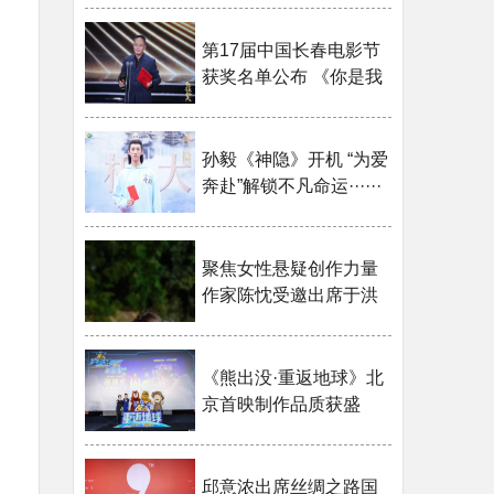
第17届中国长春电影节
获奖名单公布 《你是我
······
孙毅《神隐》开机 “为爱
奔赴”解锁不凡命运······
聚焦女性悬疑创作力量
作家陈忱受邀出席于洪
······
《熊出没·重返地球》北
京首映制作品质获盛
······
邱意浓出席丝绸之路国