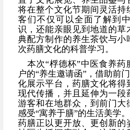
将在
整个文化节期间
灵活持
客
们
不仅可以
全面
了解
到
识，还能亲眼见到
地道的草
典配方制作的养生茶饮与小
次药膳文化的科普学习。
本次
“桴德杯”
中医食养药
户
的
“养生邀请函”，
借助
前门
化展示平台，药
膳文化
将得
现代传播
，并且
延伸为一段
游客
和在地群众，到
前门大
感受
“寓养于膳”的生活美学。
药膳正以更开放、更创新的