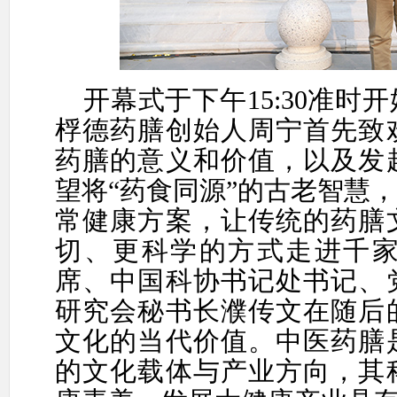
开幕式
于
下午
1
5:30
准时开
桴德药膳创始人周宁首先致
药膳
的意义和价值
，以及
发
望将
“药食同源”的古老智慧
常健康方案，让传统的药膳
切、更科学的方式走进千
席
、
中国科协书记处书记、
研究会秘书长濮传文
在随后
文化的当代价值。中医药膳
的文化载体与产业方向，其