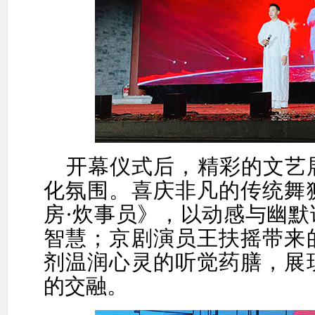
开幕仪式后，精彩的文艺
化氛围。
喜庆非凡的传统
舞
房
·炊事员》，以动感与幽
智慧；京剧演员王扶摇带来
剂温润心灵的听觉药膳，展
的交融。