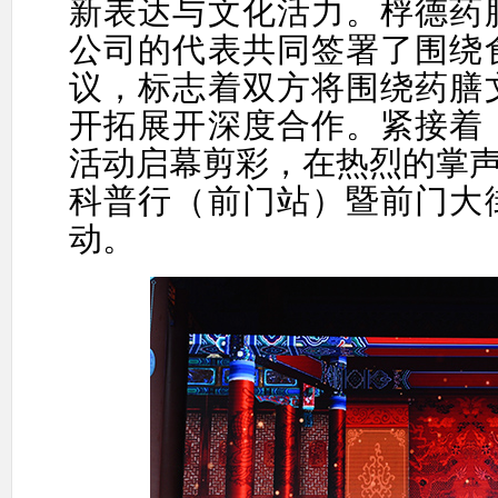
新表达与
文化
活力。桴
德药
公司的代表共同签署了
围绕
议，标志着双方将围绕药膳
开拓展开深度合作。紧接着
活动
启幕
剪彩，在热烈的掌
科普行
（
前门
站）暨前门
大
动。